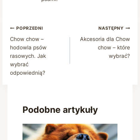
Nawigacja
POPRZEDNI
NASTĘPNY
Chow chow –
Akcesoria dla Chow
wpisu
hodowla psów
chow – które
rasowych. Jak
wybrać?
wybrać
odpowiednią?
Podobne artykuły