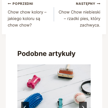
Nawigacja
POPRZEDNI
NASTĘPNY
Chow chow kolory –
Chow Chow niebieski
wpisu
jakiego koloru są
– rzadki pies, który
chow chow?
zachwyca.
Podobne artykuły